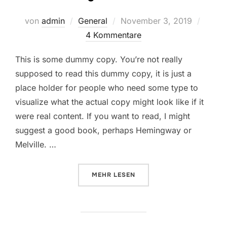
Veröffentlicht
von
admin
General
November 3, 2019
am
4 Kommentare
This is some dummy copy. You’re not really
supposed to read this dummy copy, it is just a
place holder for people who need some type to
visualize what the actual copy might look like if it
were real content. If you want to read, I might
suggest a good book, perhaps Hemingway or
Melville. …
ÜBER „TESTING THE ELEMENTS“
MEHR
LESEN