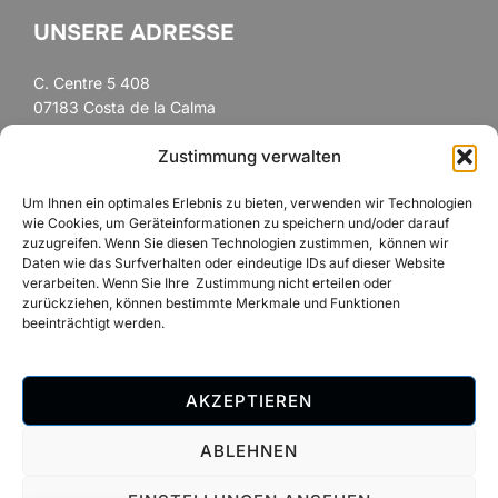
UNSERE ADRESSE
C. Centre 5 408
07183 Costa de la Calma
Mallorca, Spanien
Zustimmung verwalten
Um Ihnen ein optimales Erlebnis zu bieten, verwenden wir Technologien
FOLLOW US
wie Cookies, um Geräteinformationen zu speichern und/oder darauf
zuzugreifen. Wenn Sie diesen Technologien zustimmen, können wir
Daten wie das Surfverhalten oder eindeutige IDs auf dieser Website
verarbeiten. Wenn Sie Ihre Zustimmung nicht erteilen oder
zurückziehen, können bestimmte Merkmale und Funktionen
beeinträchtigt werden.
AKZEPTIEREN
Datenschutzerklärung
ABLEHNEN
Copyright © 2026 Deutsches Handwerk auf Mallorca by
Florian Plett