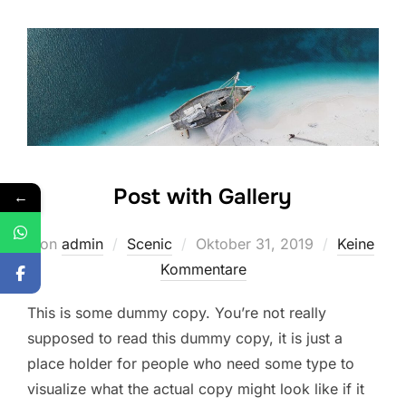
Post with Gallery
←
Veröffentlicht
von
admin
Scenic
Oktober 31, 2019
Keine
am
Kommentare
This is some dummy copy. You’re not really
supposed to read this dummy copy, it is just a
place holder for people who need some type to
visualize what the actual copy might look like if it